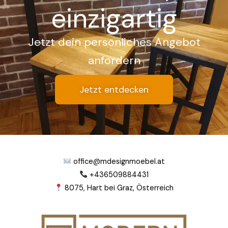
einzigartig
Jetzt dein persönliches Angebot
anfordern
Jetzt entdecken
office@mdesignmoebel.at
+436509884431
8075, Hart bei Graz, Österreich